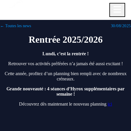
← Toutes les news
30/08/2025
Accueil
Rentrée 2025/2026
News
Nos cours
Lundi, c’est la rentrée !
Bien-Être
Retrouver vos activités préférées n’a jamais été aussi excitant !
Unity Spirit
Cette année, profitez d’un planning bien rempli avec de nombreux
Horaires
créneaux.
L'équipe
Grande nouveauté : 4 séances d’Hyrox supplémentaires par
Contact
semaine !
Réserver
Découvrez dès maintenant le nouveau planning
ici